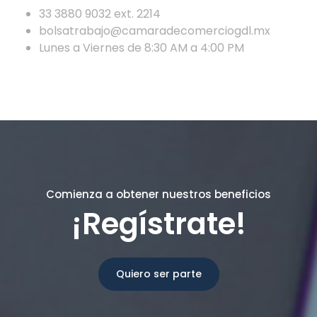
33 3880 9032 ext. 2214
bolsatrabajo@camaradecomerciogdl.mx
Lunes a Viernes de 8:30 AM a 4:00 PM
Comienza a obtener nuestros beneficios
¡Regístrate!
Quiero ser parte