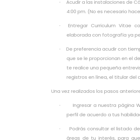
Acudir a las instalaciones de 
·
4:00 pm. (No es necesario hace
E
ntregar Curriculum Vitae c
·
elaborada con fotografía ya p
De preferencia
acudir con tiem
·
que se le proporcionan en el 
te realice una pequeña entrevi
registros en línea, el titular 
Una vez realizados los pasos anteriore
Ingresar a nuestra página W
·
perfil de acuerdo a tus habili
Podrás consultar el listado d
·
áreas de tu interés, para qu