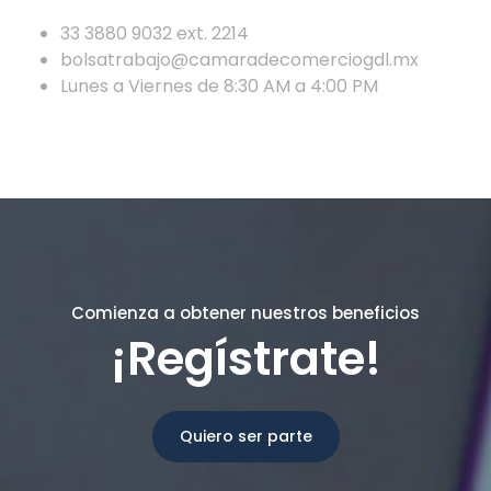
33 3880 9032 ext. 2214
bolsatrabajo@camaradecomerciogdl.mx
Lunes a Viernes de 8:30 AM a 4:00 PM
Comienza a obtener nuestros beneficios
¡Regístrate!
Quiero ser parte